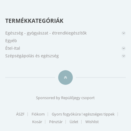
TERMÉKKATEGÓRIÁK
Egészség - gyógyászat - étrendkiegészítők
Egyéb
Étel-Ital
Szépségápolás és egészség
Sponsored by
Repülőjegy csoport
ÁSZF
Fiókom
Gyors fogyókúra ! egészséges tippek
Kosár
Pénztár
Üzlet
Wishlist