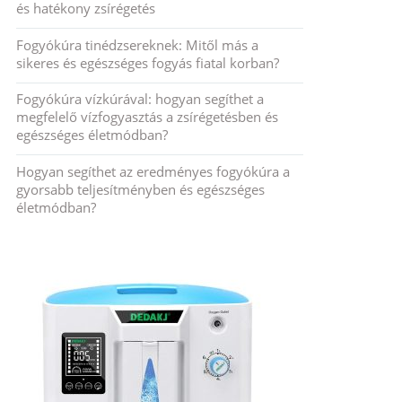
és hatékony zsírégetés
Fogyókúra tinédzsereknek: Mitől más a
sikeres és egészséges fogyás fiatal korban?
Fogyókúra vízkúrával: hogyan segíthet a
megfelelő vízfogyasztás a zsírégetésben és
egészséges életmódban?
Hogyan segíthet az eredményes fogyókúra a
gyorsabb teljesítményben és egészséges
életmódban?