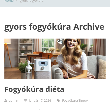
Home
gyors fogyókúra
gyors fogyókúra Archive
Fogyókúra diéta
admin
január 17, 2024
Fogyókúra Tippek