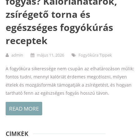
fogyás? Kalóriahatárok,
zsírégető torna és
egészséges fogyókúrás
receptek
admin
május 11, 2026
Fogyókúra Tippek
A fogyókúra sikeressége nem csupán az elhatározáson múlik:
fontos tudni, mennyi kalóriát érdemes megcélozni, milyen
ételek és mozgásformák támogatják a zsírégetést, és hogyan
tartható fenn az egészséges fogyás hosszú távon.
READ MORE
CÍMKÉK