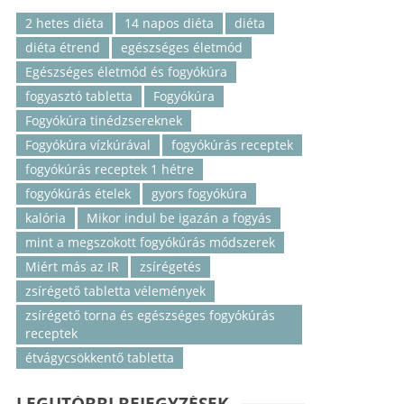
2 hetes diéta
14 napos diéta
diéta
diéta étrend
egészséges életmód
Egészséges életmód és fogyókúra
fogyasztó tabletta
Fogyókúra
Fogyókúra tinédzsereknek
Fogyókúra vízkúrával
fogyókúrás receptek
fogyókúrás receptek 1 hétre
fogyókúrás ételek
gyors fogyókúra
kalória
Mikor indul be igazán a fogyás
mint a megszokott fogyókúrás módszerek
Miért más az IR
zsírégetés
zsírégető tabletta vélemények
zsírégető torna és egészséges fogyókúrás
receptek
étvágycsökkentő tabletta