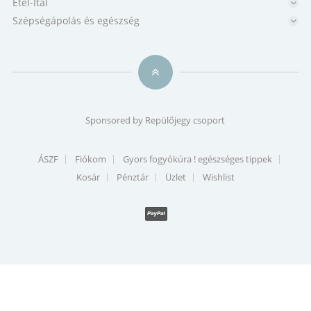
Étel-Ital
Szépségápolás és egészség
Sponsored by
Repülőjegy csoport
ÁSZF
Fiókom
Gyors fogyókúra ! egészséges tippek
Kosár
Pénztár
Üzlet
Wishlist