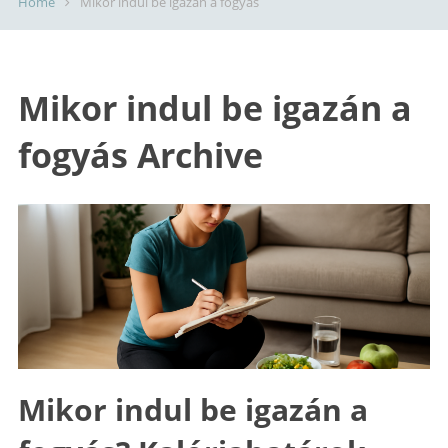
Home
Mikor indul be igazán a fogyás
Mikor indul be igazán a
fogyás Archive
Mikor indul be igazán a