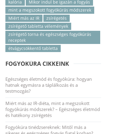
kalória
Mikor indul be igazán a fogyás
mint a megszokott fogyókúrás módszerek
Miért más az IR
zsírégetés
zsírégető tabletta vélemények
zsírégető torna és egészséges fogyókúrás
receptek
étvágycsökkentő tabletta
FOGYÓKÚRA CIKKEINK
Egészséges életmód és fogyókúra: hogyan
hatnak egymásra a táplálkozás és a
testmozgás?
Miért más az IR-diéta, mint a megszokott
fogyókúrás módszerek? – Egészséges életmód
és hatékony zsírégetés
Fogyókúra tinédzsereknek: Mitől más a
sikeres és egészséges fogyás fiatal korban?