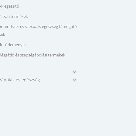
-kiegészítő
szati termékek
rendszer és szexuális egészség támogató
kek
k - őrlemények
ésgátló és szépségápolási termékek
l
gápolás és egészség