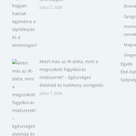
Étrend
július 7, 2026
Gyógyá
Hormon
termé
Magva
Öreged
Miért más az IR-diéta, mint a
Egyéb
megszokott fogyókúrás
Étel-Ita
módszerek? – Egészséges
Szépsé
életmód és hatékony zsírégetés
július 7, 2026