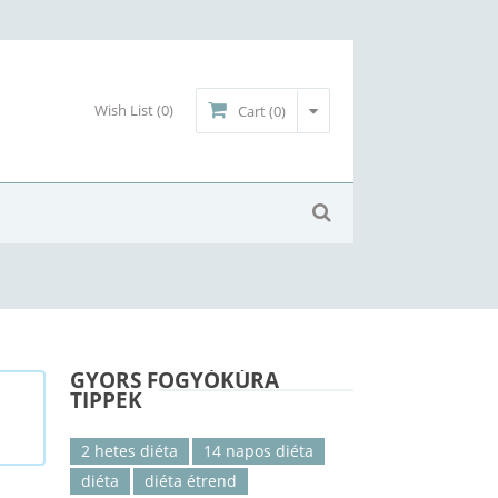
Wish List
(0)
Cart (0)
GYORS FOGYÓKÚRA
TIPPEK
2 hetes diéta
14 napos diéta
diéta
diéta étrend