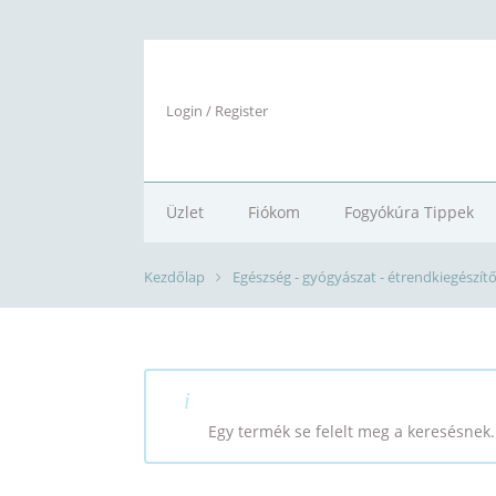
Login / Register
Üzlet
Fiókom
Fogyókúra Tippek
Kezdőlap
Egészség - gyógyászat - étrendkiegészít
EGYÉB SPORT-TÁPLÁLÉKKI
Egy termék se felelt meg a keresésnek.