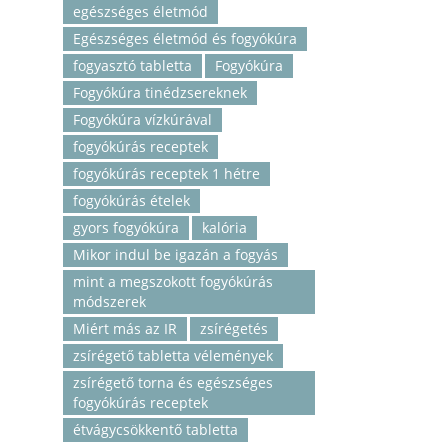
egészséges életmód
Egészséges életmód és fogyókúra
fogyasztó tabletta
Fogyókúra
Fogyókúra tinédzsereknek
Fogyókúra vízkúrával
fogyókúrás receptek
fogyókúrás receptek 1 hétre
fogyókúrás ételek
gyors fogyókúra
kalória
Mikor indul be igazán a fogyás
mint a megszokott fogyókúrás
módszerek
Miért más az IR
zsírégetés
zsírégető tabletta vélemények
zsírégető torna és egészséges
fogyókúrás receptek
étvágycsökkentő tabletta