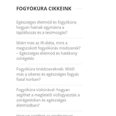
FOGYÓKÚRA CIKKEINK
Egészséges életmód és fogyókúra:
hogyan hatnak egymásra a
táplálkozás és a testmozgás?
Miért más az IR-diéta, mint a
megszokott fogyókúrás módszerek?
– Egészséges életmód és hatékony
zsírégetés
Fogyókúra tinédzsereknek: Mitől
más a sikeres és egészséges fogyás
fiatal korban?
Fogyókúra vízkúrával: hogyan
segíthet a megfelelő vízfogyasztás a
zsírégetésben és egészséges
életmódban?
Hogyan segíthet az eredményes