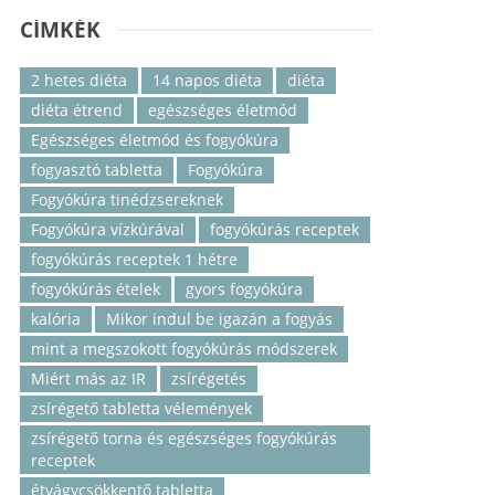
CÍMKÉK
2 hetes diéta
14 napos diéta
diéta
diéta étrend
egészséges életmód
Egészséges életmód és fogyókúra
fogyasztó tabletta
Fogyókúra
Fogyókúra tinédzsereknek
Fogyókúra vízkúrával
fogyókúrás receptek
fogyókúrás receptek 1 hétre
fogyókúrás ételek
gyors fogyókúra
kalória
Mikor indul be igazán a fogyás
mint a megszokott fogyókúrás módszerek
Miért más az IR
zsírégetés
zsírégető tabletta vélemények
zsírégető torna és egészséges fogyókúrás
receptek
étvágycsökkentő tabletta