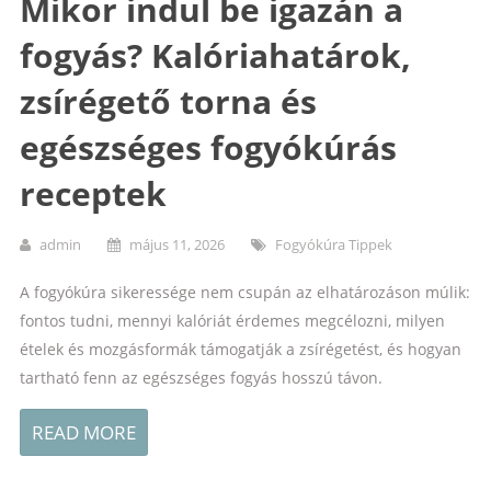
Mikor indul be igazán a
fogyás? Kalóriahatárok,
zsírégető torna és
egészséges fogyókúrás
receptek
admin
május 11, 2026
Fogyókúra Tippek
A fogyókúra sikeressége nem csupán az elhatározáson múlik:
fontos tudni, mennyi kalóriát érdemes megcélozni, milyen
ételek és mozgásformák támogatják a zsírégetést, és hogyan
tartható fenn az egészséges fogyás hosszú távon.
READ MORE