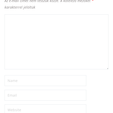
Az e-mail címet nem tesszük közzé.
A kötelező mezőket
*
karakterrel jelöltük