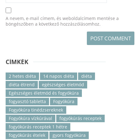
A nevem, e-mail címem, és weboldalcímem mentése a
böngészőben a következő hozzászólásomhoz.
CÍMKÉK
2 hetes diéta
14 napos diéta
diéta
diéta étrend
egészséges életmód
Egészséges életmód és fogyókúra
fogyasztó tabletta
Fogyókúra
Fogyókúra tinédzsereknek
Fogyókúra vízkúrával
fogyókúrás receptek
fogyókúrás receptek 1 hétre
fogyókúrás ételek
gyors fogyókúra