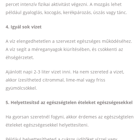
percet intenzív fizikai aktivitást végezni. A mozgás lehet
például gyaloglás, kocogás, kerékpározás, úszás vagy tánc.
4. Igyál sok vizet
A víz elengedhetetlen a szervezet egészséges működéséhez.
A víz segít a méreganyagok kiürítésében, és csökkenti az
éhségérzetet.
Ajánlott napi 2-3 liter vizet inni. Ha nem szereted a vizet,
akkor ízesítheted citrommal, lime-mal vagy friss
gyümölcsökkel.
5. Helyettesítsd az egészségtelen ételeket egészségesekkel
Ha gyorsan szeretnél fogyni, akkor érdemes az egészségtelen
ételeket egészségesekkel helyettesíteni.
Például helyettesítheted a cukros üdítőket vízzel vagy