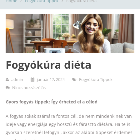
Home
Fogyókúra Tippek
Fogyókúra diéta
Fogyókúra diéta
admin
január 17, 2024
Fogyókúra Tippek
Nincs hozzászólás
Gyors fogyás tippek: Így érheted el a célod
A fogyás sokak számára fontos cél, de nem mindenkinek van
ideje vagy energiája egy hosszú és fárasztó diétára. Ha te is
gyorsan szeretnél lefogyni, akkor az alábbi tippeket érdemes