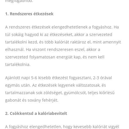
megfogadnod.
1. Rendszeres étkezések
A rendszeres étkezések elengedhetetlenek a fogyáshoz. Ha
túl sokáig hagyod ki az étkezéseket, akkor a szervezeted
tartalékolni kezd, és több kalóriát raktároz el, mint amennyit
elhasznál. Ha viszont rendszeresen eszel, akkor a
szervezeted folyamatosan energiát kap, és nem kell
tartalékolnia.
Ajánlott napi 5-6 kisebb étkezést fogyasztani, 2-3 órával
egymás után. Az étkezések legyenek változatosak, és
tartalmazzanak sok zöldséget, gyümölcsöt, teljes kiőrlésű
gabonát és sovány fehérjét.
2. Csökkentsd a kalóriabevitelt
A fogyáshoz elengedhetetlen, hogy kevesebb kalóriát vigyél