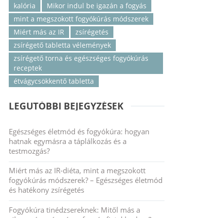
kalória
Mikor indul be igazán a fogyás
mint a megszokott fogyókúrás módszerek
Miért más az IR
zsírégetés
zsírégető tabletta vélemények
zsírégető torna és egészséges fogyókúrás
receptek
étvágycsökkentő tabletta
LEGUTÓBBI BEJEGYZÉSEK
Egészséges életmód és fogyókúra: hogyan
hatnak egymásra a táplálkozás és a
testmozgás?
Miért más az IR-diéta, mint a megszokott
fogyókúrás módszerek? – Egészséges életmód
és hatékony zsírégetés
Fogyókúra tinédzsereknek: Mitől más a