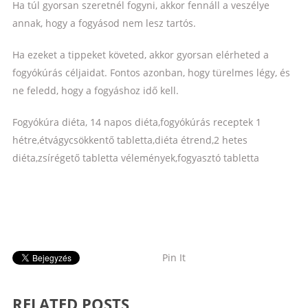
Ha túl gyorsan szeretnél fogyni, akkor fennáll a veszélye
annak, hogy a fogyásod nem lesz tartós.
Ha ezeket a tippeket követed, akkor gyorsan elérheted a
fogyókúrás céljaidat. Fontos azonban, hogy türelmes légy, és
ne feledd, hogy a fogyáshoz idő kell.
Fogyókúra diéta, 14 napos diéta,fogyókúrás receptek 1
hétre,étvágycsökkentő tabletta,diéta étrend,2 hetes
diéta,zsírégető tabletta vélemények,fogyasztó tabletta
Pin It
RELATED POSTS