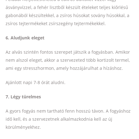
ásványvízzel, a fehér lisztből készült ételeket teljes kiőrlésű
gabonából készültekkel, a zsíros húsokat sovány húsokkal, a
zsíros tejtermékeket zsírszegény tejtermékekkel.
6. Aludjunk eleget
Az alvás szintén fontos szerepet játszik a fogyásban. Amikor
nem alszol eleget, akkor a szervezeted több kortizolt termel,
ami egy stresszhormon, amely hozzájárulhat a hízáshoz.
Ajánlott napi 7-8 órát aludni.
7. Légy türelmes
A gyors fogyás nem tartható fenn hosszú távon. A fogyáshoz
idő kell, és a szervezetnek alkalmazkodnia kell az új
körülményekhez.