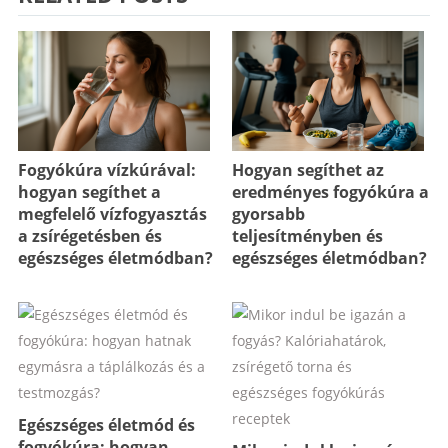
Fogyókúra vízkúrával:
Hogyan segíthet az
hogyan segíthet a
eredményes fogyókúra a
megfelelő vízfogyasztás
gyorsabb
a zsírégetésben és
teljesítményben és
egészséges életmódban?
egészséges életmódban?
Egészséges életmód és
fogyókúra: hogyan