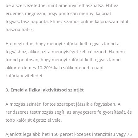
be a szervezetedbe, mint amennyit elhasználsz. Ehhez
érdemes megnézni, hogy pontosan mennyi kalóriát
fogyasztasz naponta. Ehhez számos online kalóriaszámlálót
használhatsz.
Ha megtudod, hogy mennyi kalóriát kell fogyasztanod a
fogyáshoz, akkor azt a mennyiséget kell céloznod. Ha nem
tudod pontosan, hogy mennyi kalóriát kell fogyasztanod,
akkor érdemes 10-20%-kal csökkentened a napi
kalóriabeviteledet.
3. Emeld a fizikai aktivitásod szintjét
A mozgás szintén fontos szerepet játszik a fogyásban. A
rendszeres testmozgás segíti az anyagcsere felgyorsítását, és
több kalóriát égetsz el vele.
Ajánlott legalább heti 150 percet közepes intenzitású vagy 75