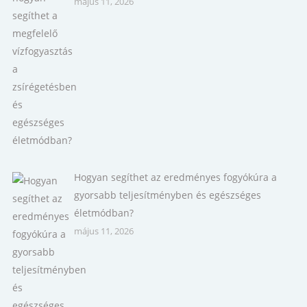
május 11, 2026
Hogyan segíthet az eredményes fogyókúra a
gyorsabb teljesítményben és egészséges
életmódban?
május 11, 2026