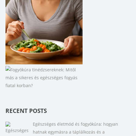
RECENT POSTS
Egészséges életmód és fogyókúra: hogyan
hatnak egymásra a táplálkozás és a