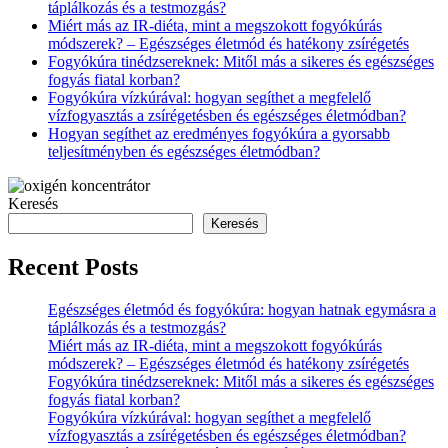
táplálkozás és a testmozgás?
Miért más az IR-diéta, mint a megszokott fogyókúrás
módszerek? – Egészséges életmód és hatékony zsírégetés
Fogyókúra tinédzsereknek: Mitől más a sikeres és egészséges
fogyás fiatal korban?
Fogyókúra vízkúrával: hogyan segíthet a megfelelő
vízfogyasztás a zsírégetésben és egészséges életmódban?
Hogyan segíthet az eredményes fogyókúra a gyorsabb
teljesítményben és egészséges életmódban?
Keresés
Keresés
Recent Posts
Egészséges életmód és fogyókúra: hogyan hatnak egymásra a
táplálkozás és a testmozgás?
Miért más az IR-diéta, mint a megszokott fogyókúrás
módszerek? – Egészséges életmód és hatékony zsírégetés
Fogyókúra tinédzsereknek: Mitől más a sikeres és egészséges
fogyás fiatal korban?
Fogyókúra vízkúrával: hogyan segíthet a megfelelő
vízfogyasztás a zsírégetésben és egészséges életmódban?