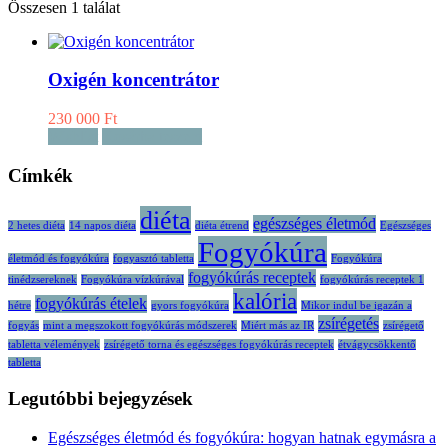
Összesen 1 találat
Oxigén koncentrátor
230 000
Ft
Wishlist
Kosárba teszem
Címkék
diéta
egészséges életmód
2 hetes diéta
14 napos diéta
diéta étrend
Egészséges
Fogyókúra
életmód és fogyókúra
fogyasztó tabletta
Fogyókúra
fogyókúrás receptek
tinédzsereknek
Fogyókúra vízkúrával
fogyókúrás receptek 1
kalória
fogyókúrás ételek
hétre
gyors fogyókúra
Mikor indul be igazán a
zsírégetés
fogyás
mint a megszokott fogyókúrás módszerek
Miért más az IR
zsírégető
tabletta vélemények
zsírégető torna és egészséges fogyókúrás receptek
étvágycsökkentő
tabletta
Legutóbbi bejegyzések
Egészséges életmód és fogyókúra: hogyan hatnak egymásra a