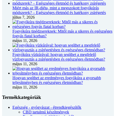
Miért más az IR-diéta, mint a megszokott fogyókúrás
módszerek? – Egészséges életmód és hatékony zsírégetés
július 7, 2026
Fogyókúra tinédzsereknek: Mitől más a sikeres és egészséges
fogyás fiatal korban?
május 11, 2026
Fogyókúra vízkúrával: hogyan segíthet a megfelelő
vízfogyasztás a zsírégetésben és egészséges életmódban?
május 11, 2026
Hogyan segíthet az eredményes fogyókúra a gyorsabb
teljesítményben és egészséges életmódban?
május 11, 2026
Termékkategóriák
Egészség - gyógyászat - étrendkiegészítők
CBD tartalmú készítmények