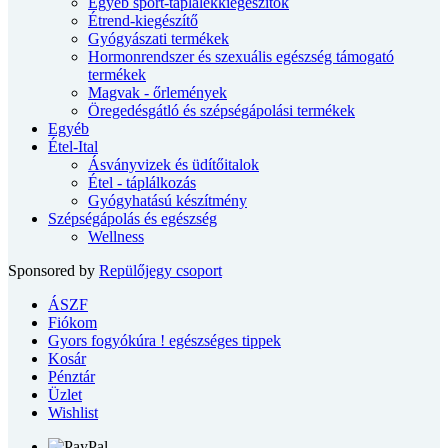
Egyéb sport-táplálékkiegészítők
Étrend-kiegészítő
Gyógyászati termékek
Hormonrendszer és szexuális egészség támogató
termékek
Magvak - őrlemények
Öregedésgátló és szépségápolási termékek
Egyéb
Étel-Ital
Ásványvizek és üdítőitalok
Étel - táplálkozás
Gyógyhatású készítmény
Szépségápolás és egészség
Wellness
Sponsored by
Repülőjegy csoport
ÁSZF
Fiókom
Gyors fogyókúra ! egészséges tippek
Kosár
Pénztár
Üzlet
Wishlist